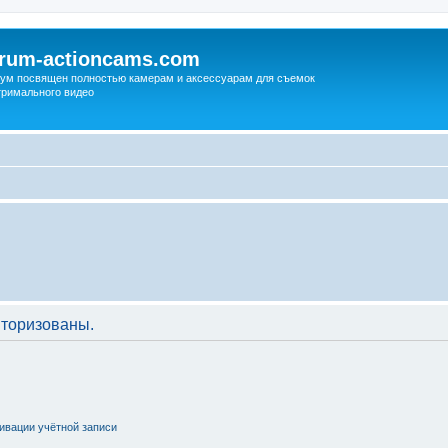
orum-actioncams.com
ум посвящен полностью камерам и аксессуарам для съемок
тримального видео
торизованы.
ивации учётной записи