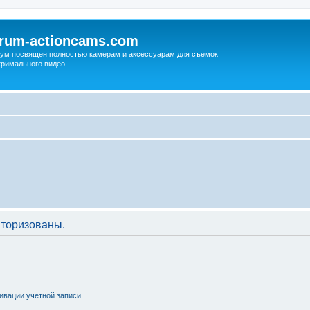
orum-actioncams.com
ум посвящен полностью камерам и аксессуарам для съемок
тримального видео
торизованы.
ивации учётной записи