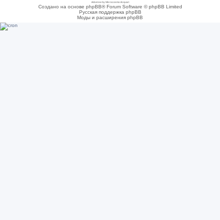
Adsense by Microcosmo Acquari
Создано на основе phpBB® Forum Software © phpBB Limited
Русская поддержка phpBB
Моды и расширения phpBB