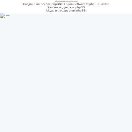
Adsense by Microcosmo Acquari
Создано на основе phpBB® Forum Software © phpBB Limited
Русская поддержка phpBB
Моды и расширения phpBB