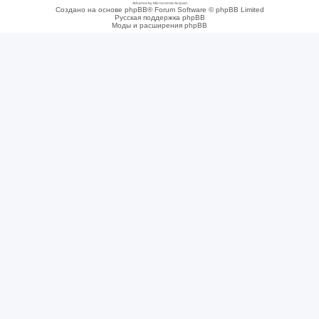
Adsense by Microcosmo Acquari
Создано на основе phpBB® Forum Software © phpBB Limited
Русская поддержка phpBB
Моды и расширения phpBB