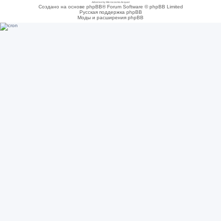
Adsense by Microcosmo Acquari
Создано на основе phpBB® Forum Software © phpBB Limited
Русская поддержка phpBB
Моды и расширения phpBB