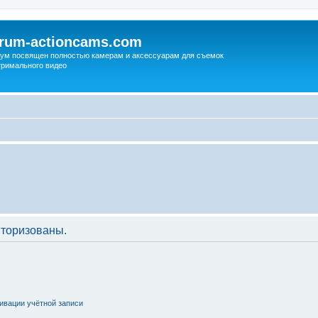
orum-actioncams.com
ум посвящен полностью камерам и аксессуарам для съемок
тримального видео
торизованы.
ивации учётной записи