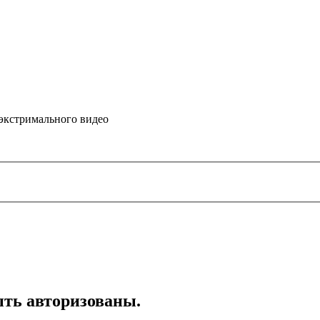
 экстримального видео
ть авторизованы.