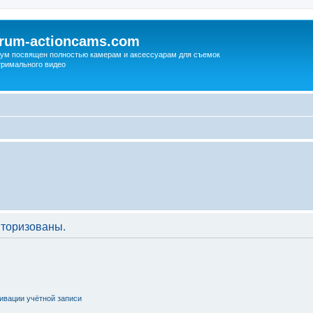
orum-actioncams.com
ум посвящен полностью камерам и аксессуарам для съемок
тримального видео
торизованы.
ивации учётной записи