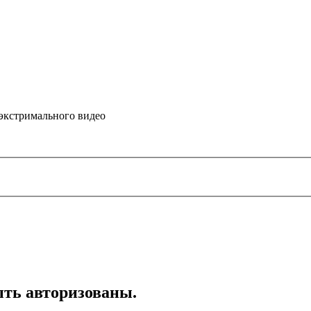
 экстримального видео
ть авторизованы.