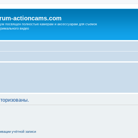
orum-actioncams.com
ум посвящен полностью камерам и аксессуарам для съемок
тримального видео
торизованы.
ивации учётной записи