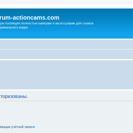
orum-actioncams.com
ум посвящен полностью камерам и аксессуарам для съемок
тримального видео
торизованы.
ивации учётной записи