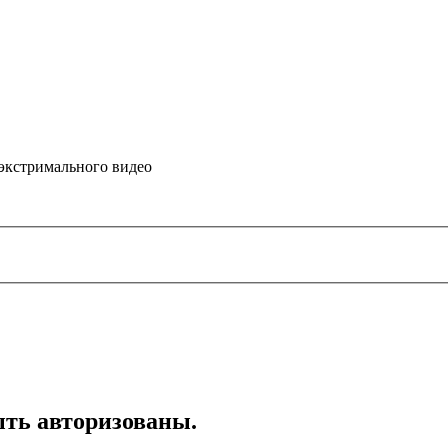
 экстримального видео
ть авторизованы.