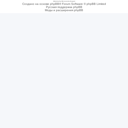
Adsense by Microcosmo Acquari
Создано на основе phpBB® Forum Software © phpBB Limited
Русская поддержка phpBB
Моды и расширения phpBB