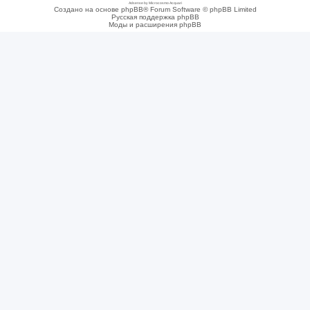
Adsense by Microcosmo Acquari
Создано на основе phpBB® Forum Software © phpBB Limited
Русская поддержка phpBB
Моды и расширения phpBB