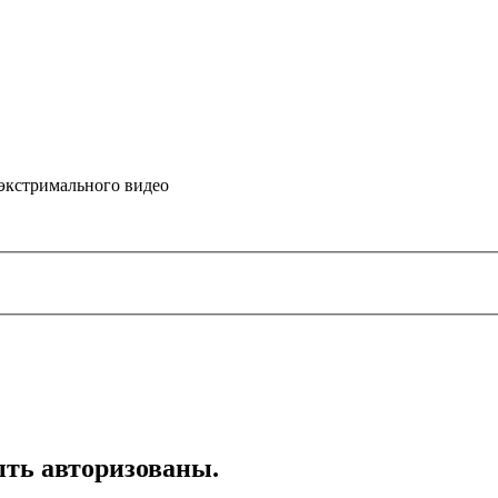
 экстримального видео
ть авторизованы.