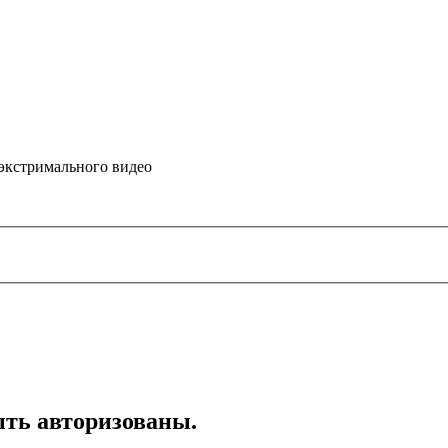
 экстримального видео
ть авторизованы.