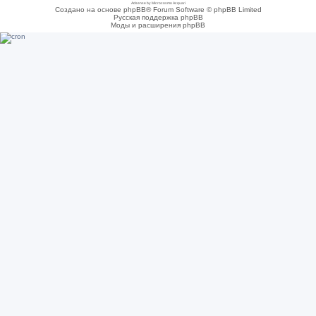
Adsense by Microcosmo Acquari
Создано на основе phpBB® Forum Software © phpBB Limited
Русская поддержка phpBB
Моды и расширения phpBB