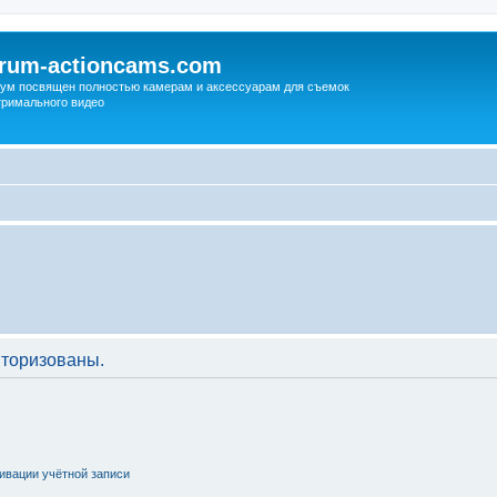
orum-actioncams.com
ум посвящен полностью камерам и аксессуарам для съемок
тримального видео
торизованы.
ивации учётной записи