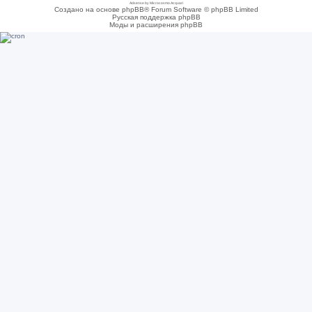
Adsense by Microcosmo Acquari
Создано на основе phpBB® Forum Software © phpBB Limited
Русская поддержка phpBB
Моды и расширения phpBB