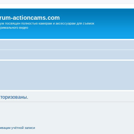
orum-actioncams.com
ум посвящен полностью камерам и аксессуарам для съемок
тримального видео
торизованы.
ивации учётной записи