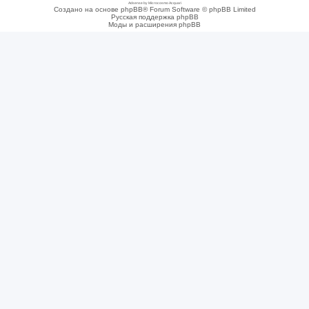
Adsense by Microcosmo Acquari
Создано на основе phpBB® Forum Software © phpBB Limited
Русская поддержка phpBB
Моды и расширения phpBB