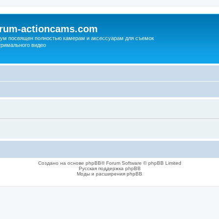
orum-actioncams.com
ум посвящен полностью камерам и аксессуарам для съемок
тримального видео
Создано на основе phpBB® Forum Software © phpBB Limited
Русская поддержка phpBB
Моды и расширения phpBB