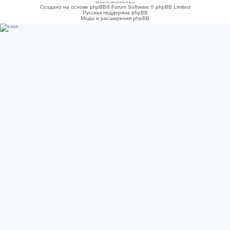
Adsense by Microcosmo Acquari
Создано на основе phpBB® Forum Software © phpBB Limited
Русская поддержка phpBB
Моды и расширения phpBB