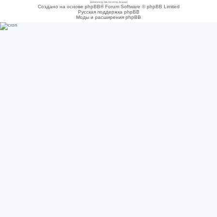
Adsense by Microcosmo Acquari
Создано на основе phpBB® Forum Software © phpBB Limited
Русская поддержка phpBB
Моды и расширения phpBB