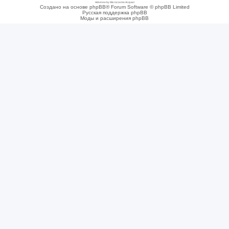
Adsense by Microcosmo Acquari
Создано на основе phpBB® Forum Software © phpBB Limited
Русская поддержка phpBB
Моды и расширения phpBB