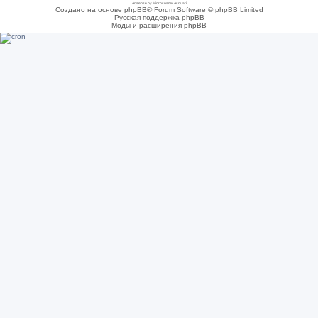
Adsense by Microcosmo Acquari
Создано на основе phpBB® Forum Software © phpBB Limited
Русская поддержка phpBB
Моды и расширения phpBB