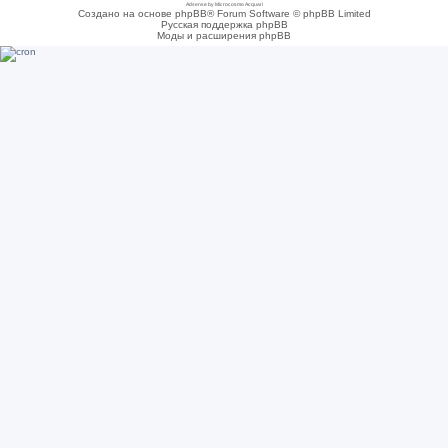
Adsense by Microcosmo Acquari
Создано на основе phpBB® Forum Software © phpBB Limited
Русская поддержка phpBB
Моды и расширения phpBB