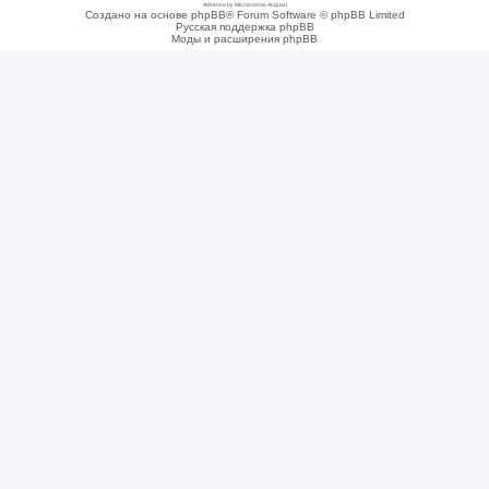
Adsense by Microcosmo Acquari
Создано на основе phpBB® Forum Software © phpBB Limited
Русская поддержка phpBB
Моды и расширения phpBB