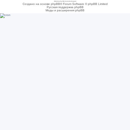
Adsense by Microcosmo Acquari
Создано на основе phpBB® Forum Software © phpBB Limited
Русская поддержка phpBB
Моды и расширения phpBB