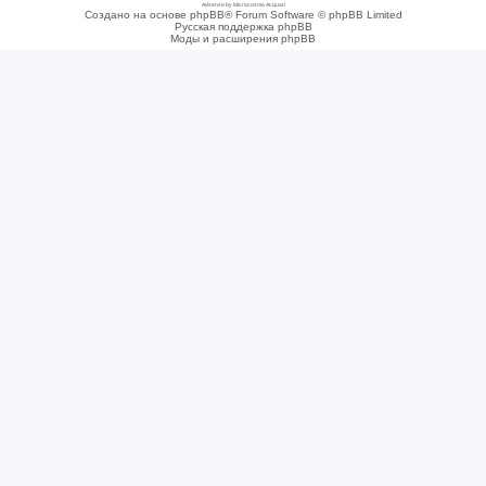
Adsense by Microcosmo Acquari
Создано на основе phpBB® Forum Software © phpBB Limited
Русская поддержка phpBB
Моды и расширения phpBB