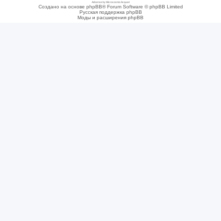
Adsense by Microcosmo Acquari
Создано на основе phpBB® Forum Software © phpBB Limited
Русская поддержка phpBB
Моды и расширения phpBB