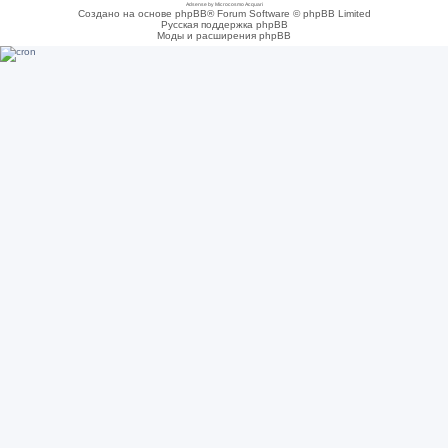
Adsense by Microcosmo Acquari
Создано на основе phpBB® Forum Software © phpBB Limited
Русская поддержка phpBB
Моды и расширения phpBB