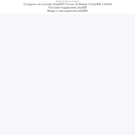
Adsense by Microcosmo Acquari
Создано на основе phpBB® Forum Software © phpBB Limited
Русская поддержка phpBB
Моды и расширения phpBB