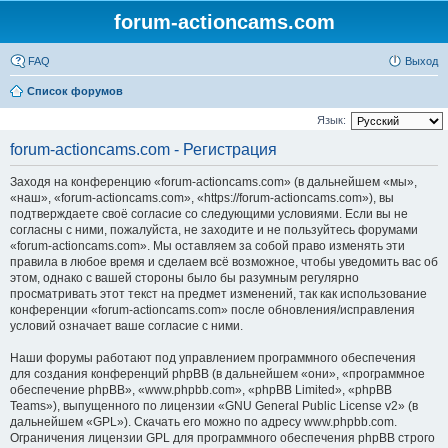
forum-actioncams.com
FAQ
Выход
Список форумов
Язык:
forum-actioncams.com - Регистрация
Заходя на конференцию «forum-actioncams.com» (в дальнейшем «мы»,
«наш», «forum-actioncams.com», «https://forum-actioncams.com»), вы
подтверждаете своё согласие со следующими условиями. Если вы не
согласны с ними, пожалуйста, не заходите и не пользуйтесь форумами
«forum-actioncams.com». Мы оставляем за собой право изменять эти
правила в любое время и сделаем всё возможное, чтобы уведомить вас об
этом, однако с вашей стороны было бы разумным регулярно
просматривать этот текст на предмет изменений, так как использование
конференции «forum-actioncams.com» после обновления/исправления
условий означает ваше согласие с ними.
Наши форумы работают под управлением программного обеспечения
для создания конференций phpBB (в дальнейшем «они», «программное
обеспечение phpBB», «www.phpbb.com», «phpBB Limited», «phpBB
Teams»), выпущенного по лицензии «GNU General Public License v2» (в
дальнейшем «GPL»). Скачать его можно по адресу www.phpbb.com.
Ограничения лицензии GPL для программного обеспечения phpBB строго