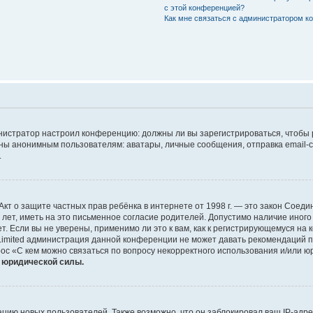
с этой конференцией?
Как мне связаться с администратором 
дминистратор настроил конференцию: должны ли вы зарегистрироваться, чтобы
 анонимным пользователям: аватары, личные сообщения, отправка email-сооб
.
 или Акт о защите частных прав ребёнка в интернете от 1998 г. — это закон Со
т, иметь на это письменное согласие родителей. Допустимо наличие иного
 Если вы не уверены, применимо ли это к вам, как к регистрирующемуся на 
Limited администрация данной конференции не может давать рекомендаций 
ос «С кем можно связаться по вопросу некорректного использования и/или ю
т юридической силы.
ию новых пользователей. Также возможно, что он заблокировал ваш IP-адре