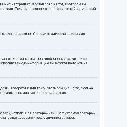
личных настройках часовой пояс на тот, в котором вы
ьзователи. Если вы не зарегистрированы, то сейчас удачный
но время на сервере. Уведомите администратора для
е узнать у администратора конференции, может ли он
к. Дополнительную информацию вы можете получить на
очки, квадратики или точки, указывающие на то, сколько
чно уникально для каждого пользователя.
ватар», «Удалённая аватара» или «Загружаемая аватара».
ьзовать аватары, свяжитесь с администратором