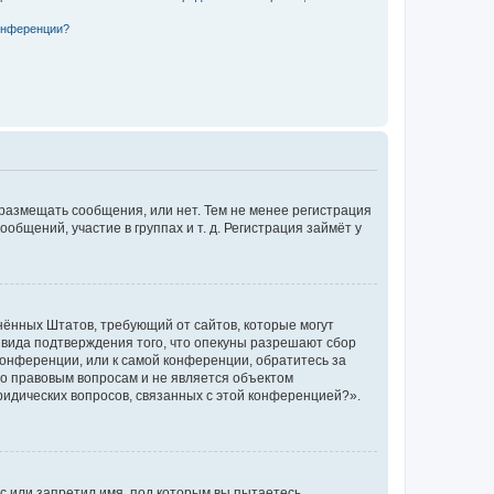
конференции?
 размещать сообщения, или нет. Тем не менее регистрация
щений, участие в группах и т. д. Регистрация займёт у
единённых Штатов, требующий от сайтов, которые могут
 вида подтверждения того, что опекуны разрешают сбор
конференции, или к самой конференции, обратитесь за
по правовым вопросам и не является объектом
ридических вопросов, связанных с этой конференцией?».
с или запретил имя, под которым вы пытаетесь