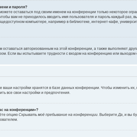
мени и пароля?
сможете оставаться под своим именем на конференции только некоторое огран
 чтобы вам не приходилось вводить имя пользователя и пароль каждый раз, 
щедоступном компьютере, например в библиотеке, интернет-кафе, университе
ам оставаться авторизованным на этой конференции, а также выполняют друг
ом. Если вы испытываете трудности с входом на конференцию или выходом с
е ваши настройки хранятся в базе данных конференции. Чтобы изменить их,
ить все свои настройки и предпочтения.
час на конференции»?
дёте опцию
Скрывать моё пребывание на конференции
. Выберите
Да
, и вы 
зователем.