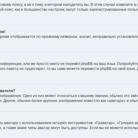
вому поясу, а не к тому, в котором находитесь вы. В этом случае измените в 
овой пояс, как и большинство настроек, могут только зарегистрированные пол
ое!
о время отображается по-прежнему неверное, значит, неправильно установле
онференции, или же просто никто не перевёл phpBB на ваш язык. Попробуйт
вого пакета не существует, то вы сами можете перевести phpBB на свой язы
ователя?
зображения. Одно из них может относиться к вашему званию, обычно это звёзд
. Другое, обычно более крупное, изображение известно как «аватара» и обы
ь аватару с использованием четырёх инструментов: «Граватар», «Галерея а
, а также какие типы аватар могут быть доступны. Если вы не можете испол