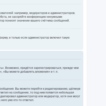
ователей: например, модераторов и администраторов.
уйста, не засоряйте конференцию ненужными
тор понизят значение вашего счётчика сообщений.
орму, и только если администратор включил такую
ь». Возможно, придётся зарегистрироваться, прежде чем
, «Вы можете добавлять вложения» и т. п.
сообщения. Вы можете перейти к редактированию, щёлкнув
ответил на сообщение, то под ним появится небольшая
редактировал администратор или модератор, хотя они могут
него уже кто-то ответил.