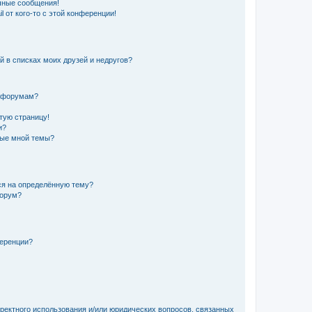
чные сообщения!
 от кого-то с этой конференции!
й в списках моих друзей и недругов?
и форумам?
стую страницу!
и?
ные мной темы?
ься на определённую тему?
форум?
ференции?
рректного использования и/или юридических вопросов, связанных