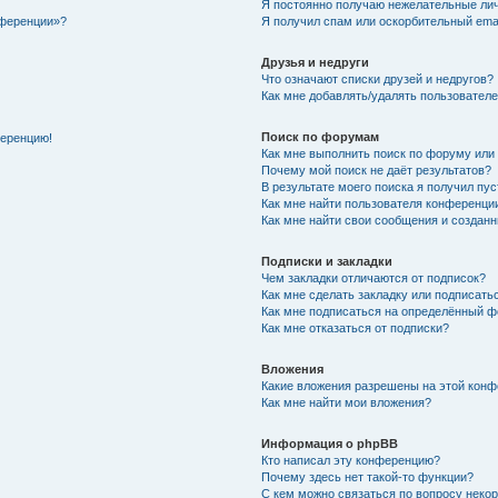
Я постоянно получаю нежелательные ли
нференции»?
Я получил спам или оскорбительный email
Друзья и недруги
Что означают списки друзей и недругов?
Как мне добавлять/удалять пользователе
Поиск по форумам
ференцию!
Как мне выполнить поиск по форуму ил
Почему мой поиск не даёт результатов?
В результате моего поиска я получил пу
Как мне найти пользователя конференци
Как мне найти свои сообщения и создан
Подписки и закладки
Чем закладки отличаются от подписок?
Как мне сделать закладку или подписат
Как мне подписаться на определённый 
Как мне отказаться от подписки?
Вложения
Какие вложения разрешены на этой кон
Как мне найти мои вложения?
Информация о phpBB
Кто написал эту конференцию?
Почему здесь нет такой-то функции?
С кем можно связаться по вопросу неко