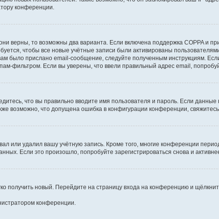
атору конференции.
они верны, то возможны два варианта. Если включена поддержка COPPA и при 
уется, чтобы все новые учётные записи были активированы пользователями
ам было прислано email-сообщение, следуйте полученным инструкциям. Если
пам-фильтром. Если вы уверены, что ввели правильный адрес email, попробу
едитесь, что вы правильно вводите имя пользователя и пароль. Если данные
Также возможно, что допущена ошибка в конфигурации конференции, свяжитес
вал или удалил вашу учётную запись. Кроме того, многие конференции перио
ных. Если это произошло, попробуйте зарегистрироваться снова и активнее 
егко получить новый. Перейдите на страницу входа на конференцию и щёлкни
инистратором конференции.