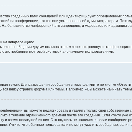
чество созданных вами сообщений или идентифицируют определённых польз
аний на конференции, так как они установлены её администратором. Пожал
е. На большинстве конференций это запрещено, и модератор или администра
ти на конференцию!
ь email-сообщения другим пользователям через встроенную в конференцию ф
ь злоупотребления почтовой системой анонимными пользователями.
овая тема». Для размещения сообщения в теме щёлкните по кнопке «Ответит
ится внизу страниц форума или темы. Например: «Вы можете начинать темы»
конференции, вы можете редактировать и удалять только свои собственные 
ько в течение ограниченного времени после его создания. Если кто-то уже 
дату и время последней из них. Эта надпись не появляется, если сообщение 
ию. Учтите, что обычные пользователи не могут удалить сообщение, если на 