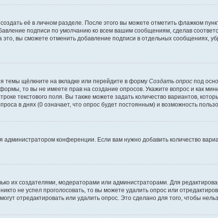
создать её в личном разделе. После этого вы можете отметить флажком пун
обавление подписи по умолчанию ко всем вашим сообщениям, сделав соотве
а это, вы сможете отменить добавление подписи в отдельных сообщениях, у
я темы щёлкните на вкладке или перейдите в форму
Создать опрос
под осно
 формы, то вы не имеете прав на создание опросов. Укажите вопрос и как ми
троке текстового поля. Вы также можете задать количество вариантов, котор
оса в днях (0 означает, что опрос будет постоянным) и возможность пользо
я администратором конференции. Если вам нужно добавить количество вари
только их создателями, модераторами или администраторами. Для редактиров
 никто не успел проголосовать, то вы можете удалить опрос или отредактиров
огут отредактировать или удалить опрос. Это сделано для того, чтобы нель