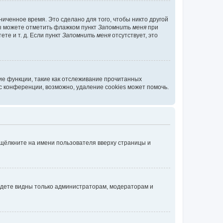
иченное время. Это сделано для того, чтобы никто другой
вы можете отметить флажком пункт
Запомнить меня
при
те и т. д. Если пункт
Запомнить меня
отсутствует, это
ие функции, такие как отслеживание прочитанных
 конференции, возможно, удаление cookies может помочь.
 щёлкните на имени пользователя вверху страницы и
будете видны только администраторам, модераторам и