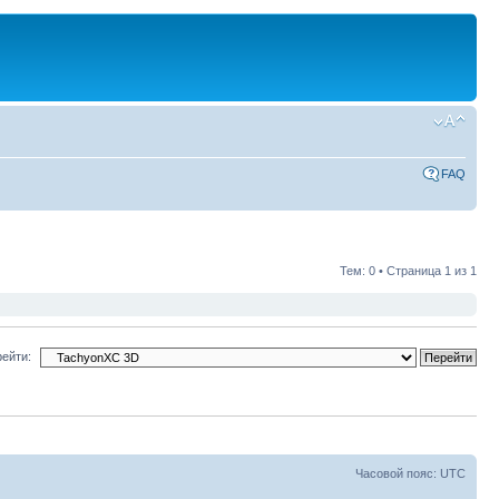
FAQ
Тем: 0 • Страница
1
из
1
ейти:
Часовой пояс: UTC